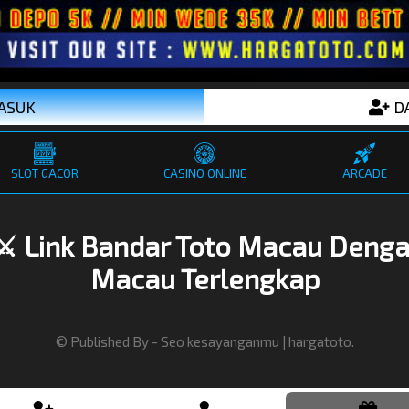
ASUK
D
SLOT GACOR
CASINO ONLINE
ARCADE
 Link Bandar Toto Macau Denga
Macau Terlengkap
© Published By - Seo kesayanganmu | hargatoto.