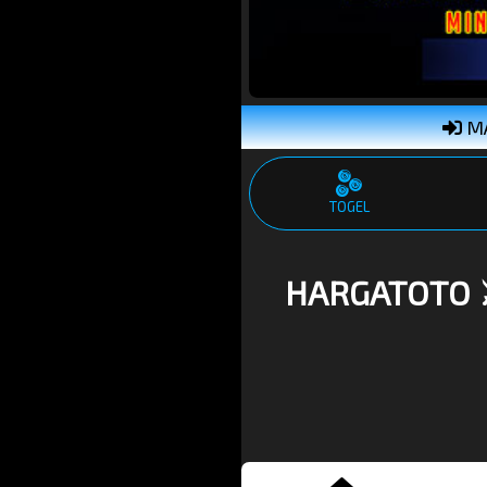
M
TOGEL
HARGATOTO ⚔️