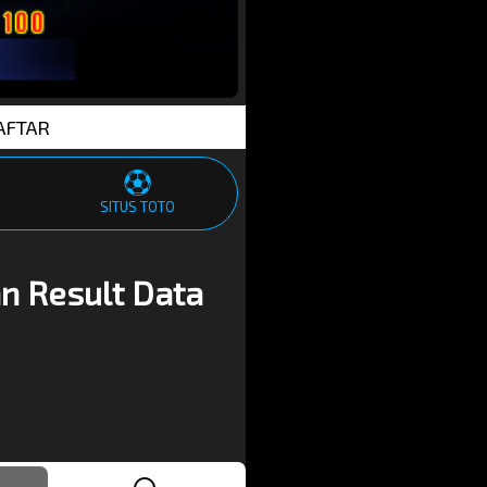
AFTAR
SITUS TOTO
n Result Data