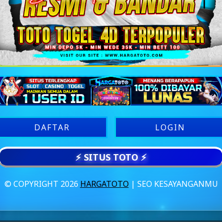
DAFTAR
LOGIN
⚡️ SITUS TOTO ⚡️
© COPYRIGHT 2026
HARGATOTO
| SEO KESAYANGANMU