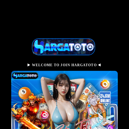
▶️ WELCOME TO JOIN HARGATOTO ◀️