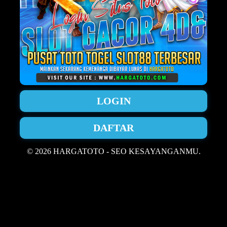
LOGIN
DAFTAR
© 2026 HARGATOTO - SEO KESAYANGANMU.